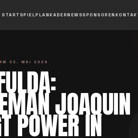
START
SPIELPLAN
KADER
NEWS
SPONSOREN
KONTAK
 AM
02. MAI 2026
FULDA:
NEMAN JOAQUIN
T POWER IN