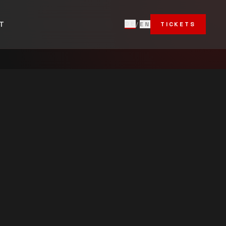
T
DE
/
EN
TICKETS