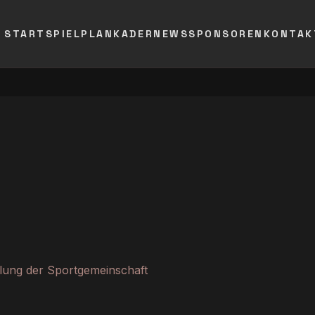
START
SPIELPLAN
KADER
NEWS
SPONSOREN
KONTAK
eilung der Sportgemeinschaft