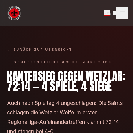
Zum Inhalt springen
DE
/
EN
←
ZURÜCK ZUR ÜBERSICHT
VERÖFFENTLICHT AM
01. JUNI 2026
KANTERSIEG GEGEN WETZLAR:
72:14 — 4 SPIELE, 4 SIEGE
Auch nach Spieltag 4 ungeschlagen: Die Saints
schlagen die Wetzlar Wölfe im ersten
Regionalliga-Aufeinandertreffen klar mit 72:14
und stehen bei 4-0.