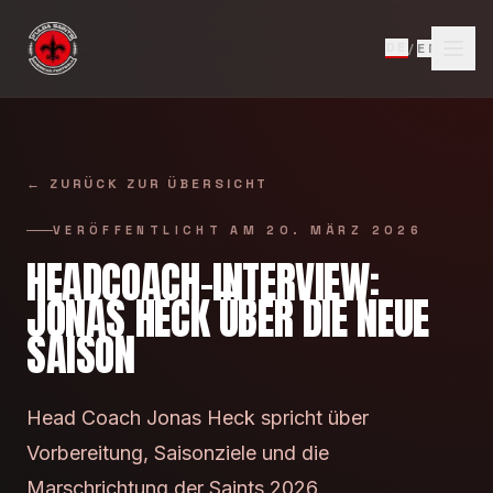
Zum Inhalt springen
DE
/
EN
←
ZURÜCK ZUR ÜBERSICHT
VERÖFFENTLICHT AM
20. MÄRZ 2026
HEADCOACH-INTERVIEW:
JONAS HECK ÜBER DIE NEUE
SAISON
Head Coach Jonas Heck spricht über
Vorbereitung, Saisonziele und die
Marschrichtung der Saints 2026.